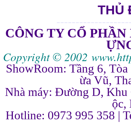
THỦ 
Nhôm XINGFA | Cửa Nhôm XINGFA Nhập Khẩu 100% | XingfaGroup.vn
95
/
168888
168888
bình chọn
-------------------
CÔNG TY CỔ PHẦN
ỰN
Copyright © 2002
www.htt
ShowRoom:
Tầng 6, Tòa
ừa Vũ, Th
Nhà máy: Đường D, Khu 
ộc,
Hotline: 0973 995 358 | T