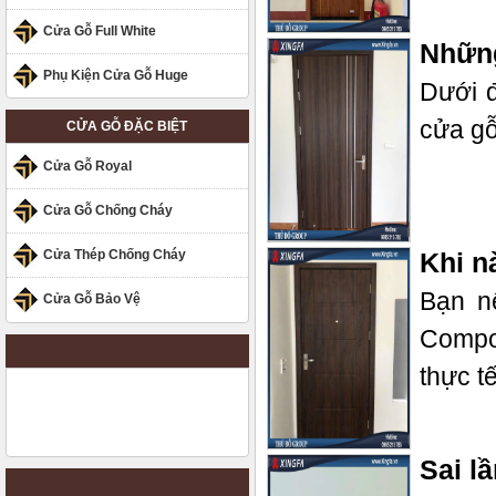
Cửa Gỗ Full White
Những
Phụ Kiện Cửa Gỗ Huge
Dưới đ
cửa gỗ
CỬA GỖ ĐẶC BIỆT
Cửa Gỗ Royal
Cửa Gỗ Chống Cháy
Cửa Thép Chống Cháy
Khi n
Bạn n
Cửa Gỗ Bảo Vệ
Compos
thực t
Sai l