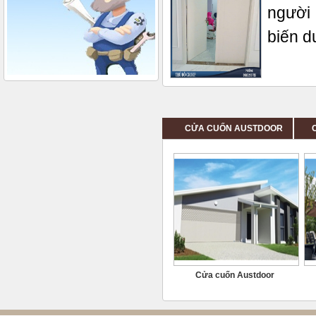
người 
biến d
CỬA CUỐN AUSTDOOR
Cửa cuốn Austdoor