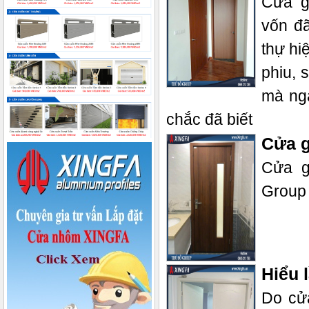
Cửa g
vốn đã
thự hi
phiu, 
mà ng
chắc đã biết
Cửa g
Cửa g
Group 
Hiểu 
Do cử