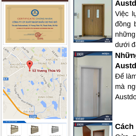
Austd
Việc l
đồng 
những 
dưới đ
Những
Austd
Để làm
mà ng
Austd
Cách 