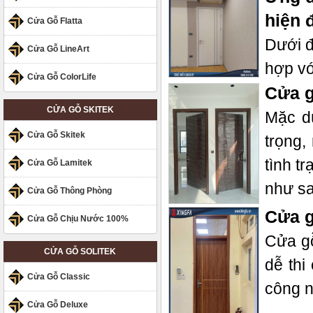
hiện 
Cửa Gỗ Flatta
Dưới đ
Cửa Gỗ LineArt
hợp vớ
Cửa Gỗ ColorLife
Cửa g
CỬA GỖ SKITEK
Mặc d
Cửa Gỗ Skitek
trọng,
tình t
Cửa Gỗ Lamitek
như s
Cửa Gỗ Thông Phòng
Cửa g
Cửa Gỗ Chịu Nước 100%
Cửa gỗ
CỬA GỖ SOLITEK
dễ thi
Cửa Gỗ Classic
công n
Cửa Gỗ Deluxe