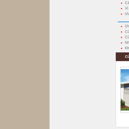
Cá
Vì
Ưu
Ứn
Cử
Cử
Nh
Kh
C