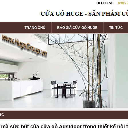
HOTLINE
0985 
TRANG CHỦ
BÁO GIÁ CỬA GỖ HUGE
TIN TỨC
TỨC
 mã sức hút của cửa gỗ Austdoor trong thiết kế nội t