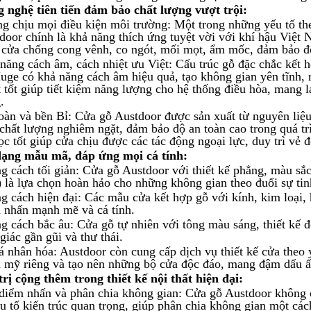
 nghệ tiên tiến đảm bảo chất lượng vượt trội:
g chịu mọi điều kiện môi trường: Một trong những yếu tố the
door
chính là khả năng thích ứng tuyệt vời với khí hậu Việt 
 cửa chống cong vênh, co ngót, mối mọt, ẩm mốc, đảm bảo độ 
năng cách âm, cách nhiệt ưu Việt: Cấu trúc gỗ đặc chắc kết h
uge có khả năng cách âm hiệu quả, tạo không gian yên tĩnh, 
t tốt giúp tiết kiệm năng lượng cho hệ thống điều hòa, mang l
.
oàn và bền Bỉ: Cửa gỗ
Austdoor
được sản xuất từ nguyên liệu 
 chất lượng nghiêm ngặt, đảm bảo độ an toàn cao trong quá t
ọc tốt giúp cửa chịu được các tác động ngoại lực, duy trì vẻ 
ạng mẫu mã, đáp ứng mọi cá tính:
g cách tối giản: Cửa gỗ
Austdoor
với thiết kế phẳng, màu sắc
) là lựa chọn hoàn hảo cho những không gian theo đuổi sự tin
g cách hiện đại: Các mẫu cửa kết hợp gỗ với kính, kim loại, h
 nhấn mạnh mẽ và cá tính.
g cách bắc âu: Cửa gỗ tự nhiên với tông màu sáng, thiết kế
giác gần gũi và thư thái.
á nhân hóa:
Austdoor
còn cung cấp dịch vụ thiết kế cửa theo 
 mỹ riêng và tạo nên những bộ cửa độc đáo, mang đậm dấu ấ
trị cộng thêm trong thiết kế nội thất hiện đại:
diểm nhấn và phân chia không gian: Cửa gỗ
Austdoor
không c
ếu tố kiến trúc quan trọng, giúp phân chia không gian một các