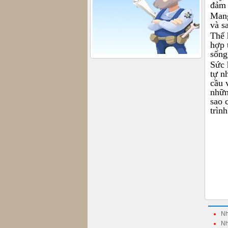
đảm 
Mang
và s
Thể 
hợp 
sống
Sức 
tự n
cầu 
nhữn
sao 
trình
Nh
Nh