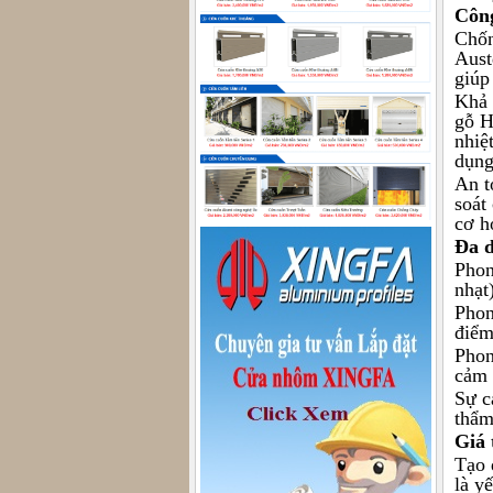
Công
Chốn
Aust
giúp
Khả 
gỗ H
nhiệ
dụng
An t
soát
cơ h
Đa d
Phon
nhạt
Phon
điểm
Phon
cảm 
Sự c
thẩm
Giá 
Tạo 
là y