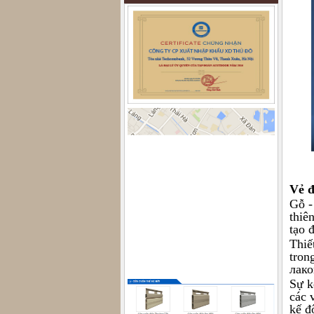
Vẻ đ
Gỗ -
thiê
tạo 
Thiế
tron
лако
Sự k
các 
kế đ