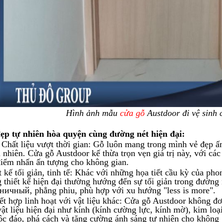
Hình ảnh mẫu
cửa gỗ
Austdoor
đi vệ sinh 
ẹp tự nhiên hòa quyện cùng đường nét hiện đại:
 Chất liệu vượt thời gian: Gỗ luôn mang trong mình vẻ đẹp ấ
n nhiên. Cửa gỗ
Austdoor
kế thừa trọn vẹn giá trị này, với cá
điểm nhấn ấn tượng cho không gian.
t kế tối giản, tinh tế: Khác với những họa tiết cầu kỳ của ph
g thiết kế hiện đại thường hướng đến sự tối giản trong đường 
ничный, phẳng phiu, phù hợp với xu hướng "less is more".
ết hợp linh hoạt với vật liệu khác: Cửa gỗ
Austdoor
không đơn
vật liệu hiện đại như kính (kính cường lực, kính mờ), kim loạ
ộc đáo, phá cách và tăng cường ánh sáng tự nhiên cho không 