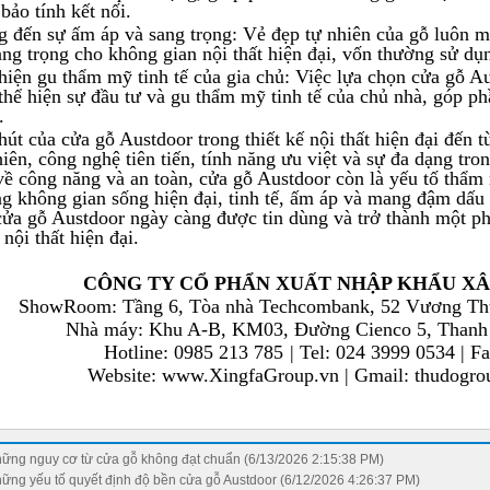
bảo tính kết nối.
 đến sự ấm áp và sang trọng: Vẻ đẹp tự nhiên của gỗ luôn m
ang trọng cho không gian nội thất hiện đại, vốn thường sử dụn
hiện gu thẩm mỹ tinh tế của gia chủ: Việc lựa chọn cửa gỗ
Au
thể hiện sự đầu tư và gu thẩm mỹ tinh tế của chủ nhà, góp ph
.
hút của cửa gỗ Austdoor trong thiết kế nội thất hiện đại đến 
hiên, công nghệ tiên tiến, tính năng ưu việt và sự đa dạng tr
về công năng và an toàn, cửa gỗ Austdoor còn là yếu tố thẩm
g không gian sống hiện đại, tinh tế, ấm áp và mang đậm dấu ấ
cửa gỗ Austdoor ngày càng được tin dùng và trở thành một ph
 nội thất hiện đại.
CÔNG TY CỔ PHẨN XUẤT NHẬP KHẨU X
ShowRoom: Tầng 6, Tòa nhà Techcombank, 52 Vương Th
Nhà máy: Khu A-B, KM03, Đường Cienco 5, Thanh
Hotline: 0985 213 785
|
Tel: 024 3999 0534 | F
Website: www.XingfaGroup.vn | Gmail: thudog
ững nguy cơ từ cửa gỗ không đạt chuẩn (6/13/2026 2:15:38 PM)
ững yếu tố quyết định độ bền cửa gỗ Austdoor (6/12/2026 4:26:37 PM)