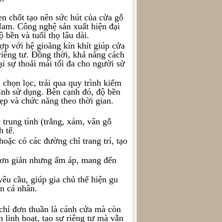
n chốt tạo nên sức hút của cửa gỗ
Nam. Công nghệ sản xuất hiện đại
bền và tuổi thọ lâu dài.
ợp với hệ gioăng kín khít giúp cửa
riêng tư. Đồng thời, khả năng cách
ại sự thoải mái tối đa cho người sử
chọn lọc, trải qua quy trình kiểm
rình sử dụng. Bên cạnh đó, độ bền
đẹp và chức năng theo thời gian.
 trung tính (trắng, xám, vân gỗ
h tế.
oặc có các đường chỉ trang trí, tạo
 đơn giản nhưng ấm áp, mang đến
yêu cầu, giúp gia chủ thể hiện gu
n cá nhân.
hỉ đơn thuần là cánh cửa mà còn
h linh hoạt, tạo sự riêng tư mà vẫn