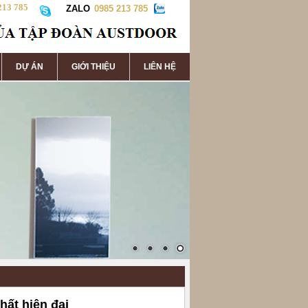
213 785
ZALO
0985 213 785
DỰ ÁN
GIỚI THIỆU
LIÊN HỆ
hất hiện đại