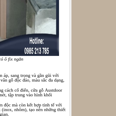
có ô fix ngắn
m áp, sang trọng và gần gũi với
c vân gỗ độc đáo, màu sắc đa dạng,
ong cách cổ điển, cửa gỗ
Austdoor
nét, tập trung vào hình khối
 độc mà còn kết hợp tinh tế với
i (inox, nhôm), tạo nên những thiết
gian.