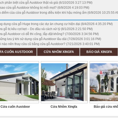
ch phân biệt cửa gỗ Austdoor thật và giả (6/10/2026 3:27:13 PM)
 sao cửa gỗ Austdoor không bị mối mọt? (6/9/2026 4:19:03 PM)
 điểm của cửa gỗ Austdoor trong điều kiện khí hậu móng ẩm (6/9/2026 10:25:55 A
g dụng cửa gỗ Huge trong các dự án chung cư hiện đại (8/4/2026 4:35:20 PM)
a gỗ bị kêu cọt kẹt – Do đâu và cách xử lý (8/1/2026 2:21:50 PM)
a gỗ Austdoor có dễ thi công, lắp đặt không? (7/30/2026 3:34:56 PM)
ững lưu ý khi sử dụng cửa gỗ Austdoor lâu dài (7/28/2026 3:01:16 PM)
i nào nên thay cửa cũ bằng cửa gỗ Austdoor? (7/21/2026 3:40:01 PM)
ỬA CUỐN AUSTDOOR
CỬA NHÔM XINGFA
BÁO GIÁ XINGFA
Cửa cuốn Austdoor
Cửa Nhôm Xingfa
Báo giá cửa nh