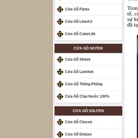
Tron
Cửa Gỗ Flatta
tế, 
sự k
Cửa Gỗ LineArt
đã t
Cửa Gỗ ColorLife
CỬA GỖ SKITEK
Cửa Gỗ Skitek
Cửa Gỗ Lamitek
Cửa Gỗ Thông Phòng
Cửa Gỗ Chịu Nước 100%
CỬA GỖ SOLITEK
Cửa Gỗ Classic
Cửa Gỗ Deluxe