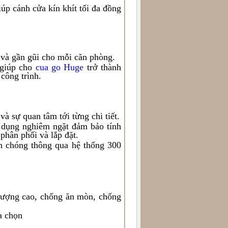
úp cánh cửa kín khít tối đa đồng
g và gần gũi cho mỗi căn phòng.
 giúp cho
cua go Huge
trở thành
 công trình.
à sự quan tâm tới từng chi tiết.
p dụng nghiêm ngặt đảm bảo tính
 phân phối và lắp đặt.
h chóng thông qua hệ thống 300
lượng cao, chống ăn mòn, chống
a chọn