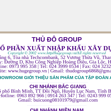
THỦ ĐÔ GROUP
% | XingfaGroup.vn
------------------------------------------------
CỔ PHẦN XUẤT NHẬP KHẨU XÂY D
Copyright © 2002
www.http//hugegroup.vn/
All rights reserved
ầng 6, Tòa nhà Techcombank, 52 Vương Thừa Vũ, Tha
: Đường D, Khu Công Nghiệp Hoàng Diệu, Gia Lộc, 
ine: 0973 995 358 | Tel:
024 3999 0534 |
Fax:
024 3232
ite:
www.hugegroup.vn
|
Gmail:
thudogroup6868@gma
HOWROOM GIỚI THIỆU SẢN PHẨM CỦA TẬP ĐOÀN
------------------------------------------------
CHI NHÁNH BẮC GIANG
6 phố Bình Minh, TT Đồi Ngô, Huyện Lục Nam, Tỉnh B
Hotline: 0963 892 966 | 0914 263 347 | Tel: 0243 999 0
Gmail: buicuong08101979@gmail.com
------------------------------------------------
CHI NHÁNH MIỀN NAM