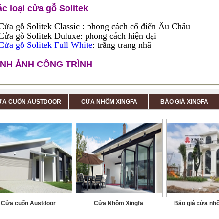
c loại cửa gỗ Solitek
Cửa gỗ Solitek Classic : phong cách cổ điển Âu Châu
Cửa gỗ Solitek Duluxe: phong cách hiện đại
Cửa gỗ Solitek Full White
: trắng trang nhã
ÌNH ẢNH CÔNG TRÌNH
ỬA CUỐN AUSTDOOR
CỬA NHÔM XINGFA
BÁO GIÁ XINGFA
Cửa cuốn Austdoor
Cửa Nhôm Xingfa
Báo giá cửa nh