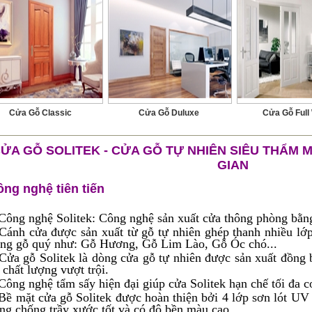
Cửa Gỗ Classic
Cửa Gỗ Duluxe
Cửa Gỗ Full
ỬA GỖ SOLITEK - CỬA GỖ TỰ NHIÊN SIÊU THẨM 
GIAN
ng nghệ tiên tiến
Công nghệ Solitek: Công nghệ sản xuất cửa thông phòng bằng
Cánh cửa được sản xuất từ gỗ tự nhiên ghép thanh nhiều lớp
ng gỗ quý như: Gỗ Hương, Gỗ Lim Lào, Gỗ Óc chó...
Cửa gỗ Solitek là dòng cửa gỗ tự nhiên được sản xuất đồn
 chất lượng vượt trội.
Công nghệ tẩm sấy hiện đại giúp cửa Solitek hạn chế tối đa c
Bề mặt cửa gỗ Solitek được hoàn thiện bởi 4 lớp sơn lót UV
ng chống trầy xước tốt và có độ bền màu cao.