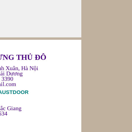
ỰNG THỦ ĐÔ
nh Xuân, Hà Nội
Hải Dương
 3390
il.com
 AUSTDOOR
ắc Giang
534