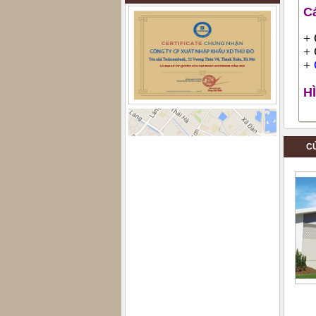
Cá
+ 
+ 
+
H
C