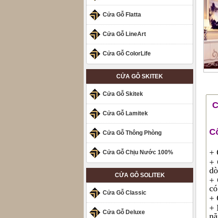
Cửa Gỗ Flatta
Cửa Gỗ LineArt
Cửa Gỗ ColorLife
CỬA GỖ SKITEK
Cửa Gỗ Skitek
C
Cửa Gỗ Lamitek
Cô
Cửa Gỗ Thông Phòng
+ 
Cửa Gỗ Chịu Nước 100%
+ 
dò
CỬA GỖ SOLITEK
+ 
có
Cửa Gỗ Classic
+ 
+ 
Cửa Gỗ Deluxe
nă