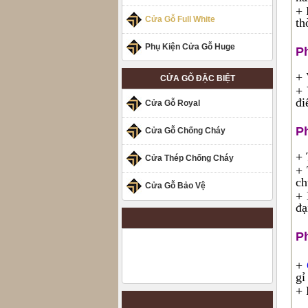
+ 
Cửa Gỗ Full White
th
Phụ Kiện Cửa Gỗ Huge
P
+ 
CỬA GỖ ĐẶC BIỆT
+ 
đi
Cửa Gỗ Royal
P
Cửa Gỗ Chống Cháy
+ 
Cửa Thép Chống Cháy
+ 
ch
Cửa Gỗ Bảo Vệ
+ 
đạ
P
+
gỉ
+ 