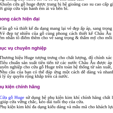
Khuôn cửa gỗ huge được trang bị hệ gioăng cao su cao cấp gi
ời giúp cửa vận hành êm ái và bền bỉ.
hong cách hiện đại
Vân gỗ và thiết kế đa dạng mang lại vẻ đẹp ấp áp, sang trọn
Vẻ đẹp tự nhiên của gỗ cùng phong cách thiết kế Châu Âu
ểm nhấn tô điểm thêm cho vẻ sang trọng & thẩm mỹ cho mỗi
hục vụ chuyên nghiệp
Thương hiệu Huge tượng trưng cho chất lượng, độ chính xác v
Tiêu chuẩn sản xuất tiên tiến từ các nước Châu Âu được á
uyên nghiệp cho cửa gỗ Huge trên toàn hệ thống từ sản xuất,
Nhu cầu của bạn có thể đáp ứng một cách dễ dàng và nhan
i lý ủy quyền rộng khắp trên cả nước.
hụ kiện chính hãng
Cửa gỗ Huge
sử dụng hệ phụ kiện kim khí chính hãng chất 
 giúp cửa vững chắc, kéo dài tuổi thọ của cửa.
Phụ kiện kim khí đa dạng kiểu dáng và mẫu mã cho khách lự