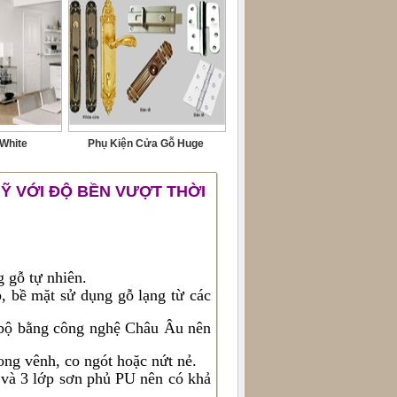
 White
Phụ Kiện Cửa Gỗ Huge
MỸ VỚI ĐỘ BỀN VƯỢT THỜI
 gỗ tự nhiên.
, bề mặt sử dụng gỗ lạng từ các
g bộ bằng công nghệ Châu Âu nên
ong vênh, co ngót hoặc nứt nẻ.
 và 3 lớp sơn phủ PU nên có khả