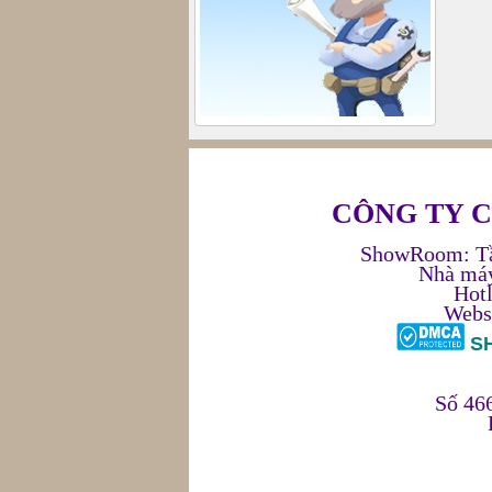
Nhôm XINGFA | Cửa Nhôm XINGFA Nhập Khẩu 100
95
/
168888
168888
bình chọn
CÔNG TY 
ShowRoom:
T
Nhà máy
Hotl
Webs
S
Số 46