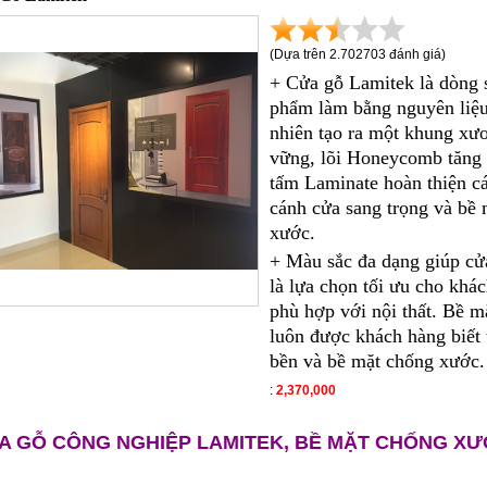
(Dựa trên
2.702703
đánh giá)
+ Cửa gỗ Lamitek là dòng 
phẩm
làm bằng nguyên liệu
nhiên tạo ra một khung xư
vững, lõi Honeycomb tăng
tấm Laminate hoàn thiện cá
cánh cửa sang trọng và bề
xước.
+ Màu sắc đa dạng giúp cử
là lựa chọn tối ưu cho khá
phù hợp với nội thất.
Bề m
luôn được khách hàng biết 
bền và bề mặt chống xước.
:
2,370,000
A GỖ CÔNG NGHIỆP LAMITEK, BỀ MẶT CHỐNG XƯ