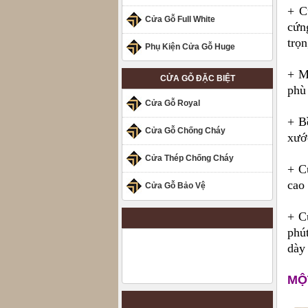
+ C
Cửa Gỗ Full White
cứn
trọ
Phụ Kiện Cửa Gỗ Huge
+ M
CỬA GỖ ĐẶC BIỆT
phù 
Cửa Gỗ Royal
+ B
Cửa Gỗ Chống Cháy
xướ
Cửa Thép Chống Cháy
+ C
cao 
Cửa Gỗ Bảo Vệ
+ C
phú
dày
MỘ