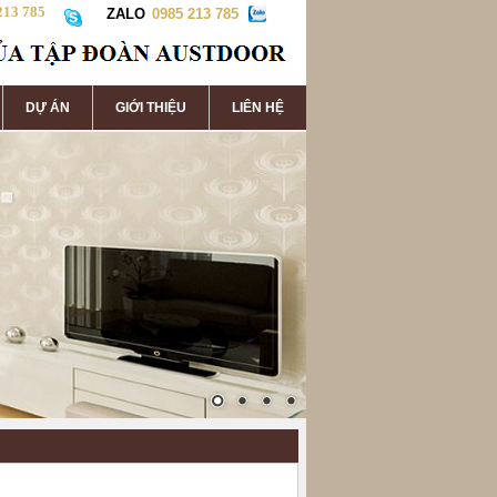
213 785
ZALO
0985 213 785
DỰ ÁN
GIỚI THIỆU
LIÊN HỆ