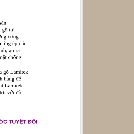
sản
 gỗ tự
ơng cứng
 cứng ép dán
nh,tạo ra
 mặt chống
a gỗ Lamitek
ch hàng để
ặt Lamitek
tới với độ
ỚC TUYỆT ĐỐI