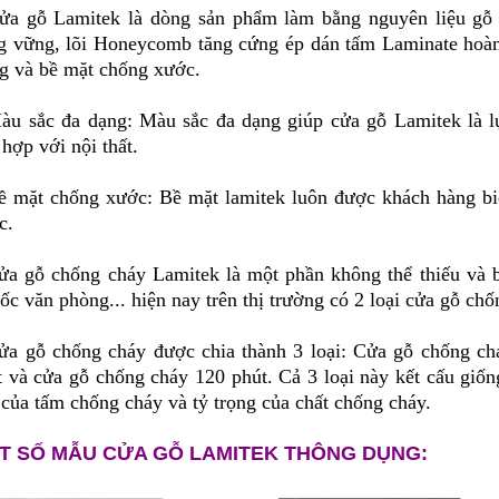
ửa gỗ Lamitek là dòng sản phẩm
làm bằng nguyên liệu gỗ
g vững, lõi Honeycomb tăng cứng ép dán tấm Laminate hoàn 
ng và bề mặt chống xước.
àu sắc đa dạng: Màu sắc đa dạng giúp cửa gỗ Lamitek là l
hợp với nội thất.
ề mặt chống xước: Bề mặt lamitek luôn được khách hàng biế
c.
ửa gỗ chống cháy Lamitek là một phần không thể thiếu và b
ốc văn phòng... hiện nay trên thị trường có 2 loại cửa gỗ ch
ửa gỗ chống cháy được chia thành 3 loại: Cửa gỗ chống ch
t và cửa gỗ chống cháy 120 phút. Cả 3 loại này kết cấu giố
 của tấm chống cháy và tỷ trọng của chất chống cháy.
T SỐ MẪU CỬA GỖ LAMITEK THÔNG DỤNG: