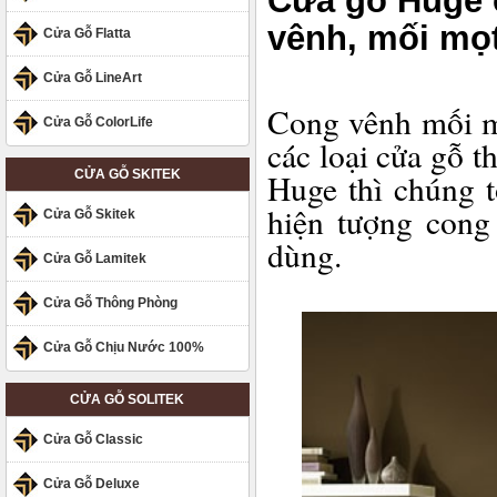
Cửa gỗ Huge 
vênh, mối mọ
Cửa Gỗ Flatta
Cửa Gỗ LineArt
Cong vênh mối mọ
Cửa Gỗ ColorLife
các loại cửa gỗ 
CỬA GỖ SKITEK
Huge thì chúng tô
hiện tượng cong
Cửa Gỗ Skitek
dùng.
Cửa Gỗ Lamitek
Cửa Gỗ Thông Phòng
Cửa Gỗ Chịu Nước 100%
CỬA GỖ SOLITEK
Cửa Gỗ Classic
Cửa Gỗ Deluxe