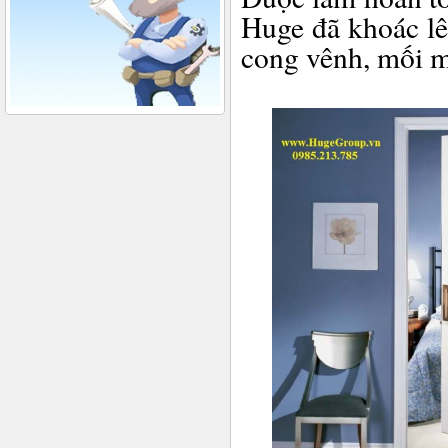
Huge đã khoác lê
cong vênh, mối m