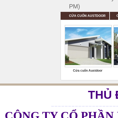
PM)
CỬA CUỐN AUSTDOOR
Cửa cuốn Austdoor
THỦ 
Nhôm XINGFA | Cửa Nhôm XINGFA Nhập Khẩu 100% | XingfaGroup.vn
95
/
168888
168888
bình chọn
-------------------
CÔNG TY CỔ PHẦN