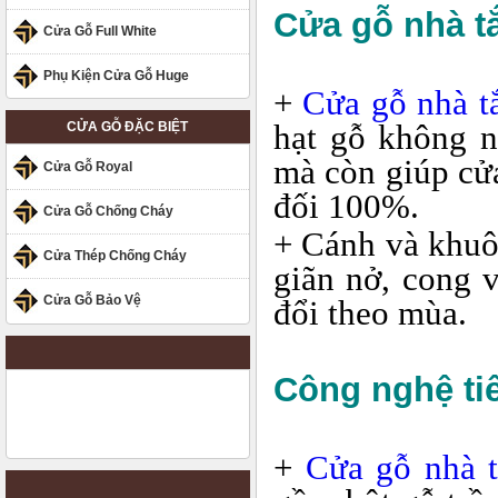
Cửa gỗ nhà t
Cửa Gỗ Full White
Phụ Kiện Cửa Gỗ Huge
+
Cửa gỗ nhà 
hạt gỗ không n
CỬA GỖ ĐẶC BIỆT
mà còn giúp cử
Cửa Gỗ Royal
đối 100%.
Cửa Gỗ Chống Cháy
+ Cánh và khuô
Cửa Thép Chống Cháy
giãn nở, cong 
Cửa Gỗ Bảo Vệ
đổi theo mùa.
Công nghệ tiê
+
Cửa gỗ nhà