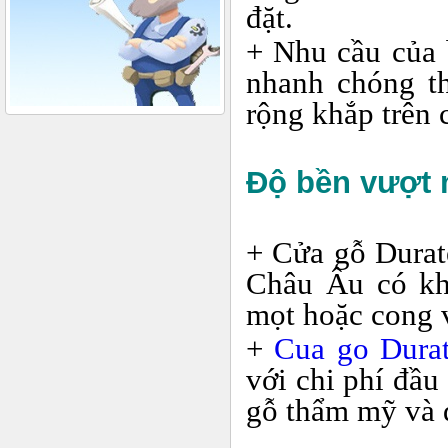
đặt.
+ Nhu cầu của 
nhanh chóng t
rộng khắp trên
Độ bền vượt m
+ Cửa gỗ Durat
Châu Âu có kh
mọt hoặc cong 
+
Cua go Dura
với chi phí đầu
gỗ thẩm mỹ và đ