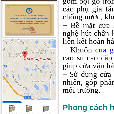
gồm bột gỗ trồ
các phụ gia tă
chống nước, khô
+ Bề mặt cửa 
nghệ hút chân 
liên kết hoàn h
+ Khuôn
cua 
cao su cao cấp
giúp cửa vận h
+ Sử dụng cửa 
nhiên, góp phần
môi trường.
Phong cách h