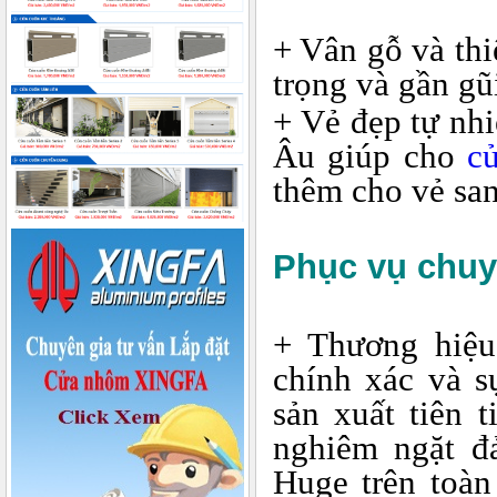
+ Vân gỗ và thi
trọng và gần gũ
+ Vẻ đẹp tự nh
Âu giúp cho
c
thêm cho vẻ sa
Phục vụ chuy
+ Thương hiệ
chính xác và s
sản xuất tiên 
nghiêm ngặt đ
Huge trên toàn