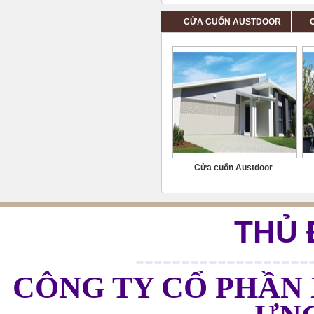
CỬA CUỐN AUSTDOOR
Cửa cuốn Austdoor
THỦ 
Nhôm XINGFA | Cửa Nhôm XINGFA Nhập Khẩu 100% | XingfaGroup.vn
95
/
168888
168888
bình chọn
-------------------
CÔNG TY CỔ PHẦN