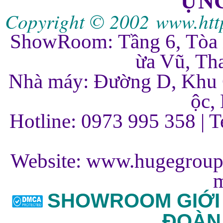
ỰN
Copyright © 2002
www.htt
ShowRoom:
Tầng 6, Tòa
ừa Vũ, Th
Nhà máy: Đường D, Khu 
ộc,
Hotline: 0973 995 358 | T
Website:
www.hugegroup
m
SHOWROOM GIỚI 
ĐOÀN